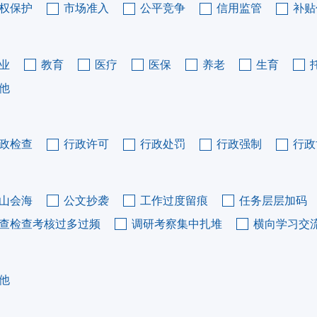
权保护
市场准入
公平竞争
信用监管
补贴
业
教育
医疗
医保
养老
生育
他
政检查
行政许可
行政处罚
行政强制
行政
山会海
公文抄袭
工作过度留痕
任务层层加码
查检查考核过多过频
调研考察集中扎堆
横向学习交
他